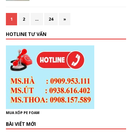
1
2
…
24
»
HOTLINE TƯ VẤN
MUA XỐP PE FOAM
BÀI VIẾT MỚI