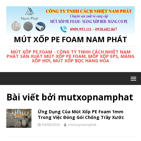
MÚT XỐP PE FOAM NAM PHÁT
MÚT XỐP PE FOAM - CÔNG TY TNHH CÁCH NHIỆT NAM
PHÁT SẢN XUẤT MÚT XỐP PE FOAM, MỐP XỐP EPS, MÀNG
XỐP HƠI, MÚT XỐP BỌC HÀNG HÓA
Bài viết bởi
mutxopnamphat
Ứng Dụng Của Mút Xốp PE Foam 1mm
Trong Việc Đóng Gói Chống Trầy Xước
04/08/2026
mutxopnamphat