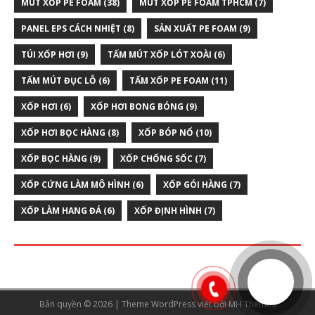
MÚT XỐP PE FOAM
(38)
MÚT XỐP PE FOAM TPHCM
(7)
PANEL EPS CÁCH NHIỆT
(8)
SẢN XUẤT PE FOAM
(9)
TÚI XỐP HƠI
(9)
TẤM MÚT XỐP LÓT XOÀI
(6)
TẤM MÚT ĐỤC LỖ
(6)
TẤM XỐP PE FOAM
(11)
XỐP HƠI
(6)
XỐP HƠI BONG BÓNG
(9)
XỐP HƠI BỌC HÀNG
(8)
XỐP BÓP NỔ
(10)
XỐP BỌC HÀNG
(9)
XỐP CHỐNG SỐC
(7)
XỐP CỨNG LÀM MÔ HÌNH
(6)
XỐP GÓI HÀNG
(7)
XỐP LÀM HANG ĐÁ
(6)
XỐP ĐỊNH HÌNH
(7)
Bản quyền © 2026 | Theme WordPress viết bởi
MH Themes