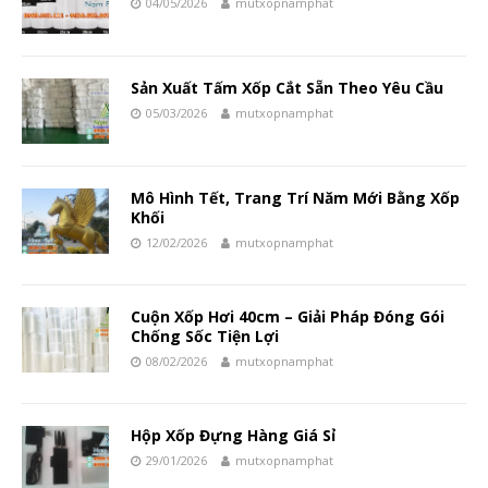
04/05/2026
mutxopnamphat
Sản Xuất Tấm Xốp Cắt Sẵn Theo Yêu Cầu
05/03/2026
mutxopnamphat
Mô Hình Tết, Trang Trí Năm Mới Bằng Xốp
Khối
12/02/2026
mutxopnamphat
Cuộn Xốp Hơi 40cm – Giải Pháp Đóng Gói
Chống Sốc Tiện Lợi
08/02/2026
mutxopnamphat
Hộp Xốp Đựng Hàng Giá Sỉ
29/01/2026
mutxopnamphat