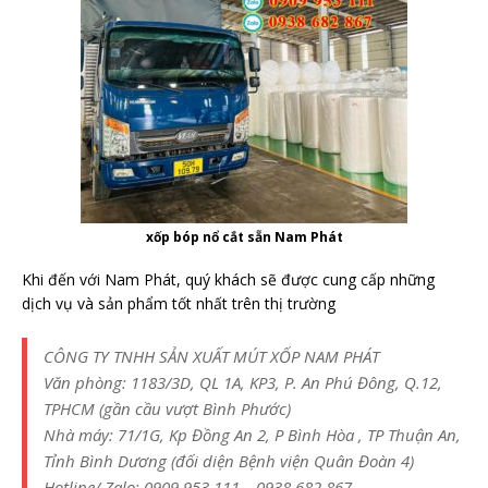
xốp bóp nổ cắt sẵn Nam Phát
Khi đến với Nam Phát, quý khách sẽ được cung cấp những
dịch vụ và sản phẩm tốt nhất trên thị trường
CÔNG TY TNHH SẢN XUẤT MÚT XỐP NAM PHÁT
Văn phòng: 1183/3D, QL 1A, KP3, P. An Phú Đông, Q.12,
TPHCM (gần cầu vượt Bình Phước)
Nhà máy: 71/1G, Kp Đồng An 2, P Bình Hòa , TP Thuận An,
Tỉnh Bình Dương (đối diện Bệnh viện Quân Đoàn 4)
Hotline/ Zalo: 0909.953.111 – 0938.682.867