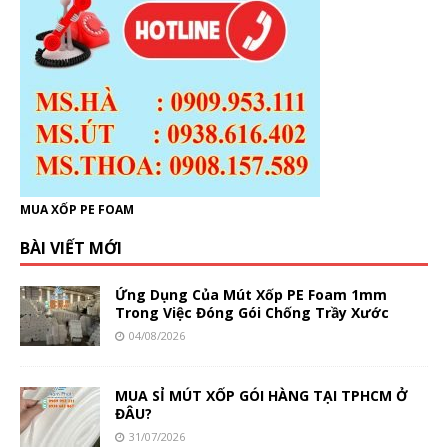
MUA XỐP PE FOAM
BÀI VIẾT MỚI
Ứng Dụng Của Mút Xốp PE Foam 1mm
Trong Việc Đóng Gói Chống Trầy Xước
04/08/2026
MUA SỈ MÚT XỐP GÓI HÀNG TẠI TPHCM Ở
ĐÂU?
31/07/2026