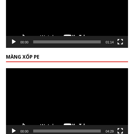
00:00
01:14
MÀNG XỐP PE
Trình
chơi
Video
00:00
04:29