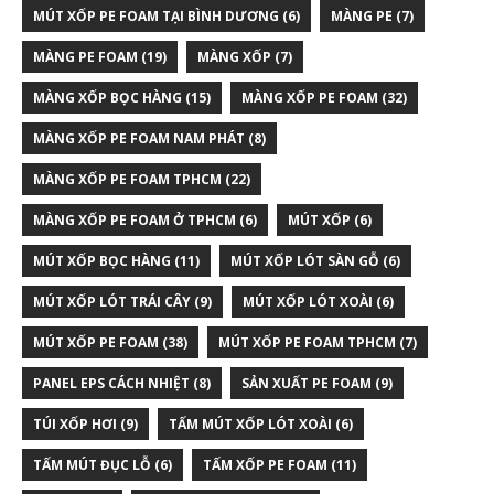
MÚT XỐP PE FOAM TẠI BÌNH DƯƠNG
(6)
MÀNG PE
(7)
MÀNG PE FOAM
(19)
MÀNG XỐP
(7)
MÀNG XỐP BỌC HÀNG
(15)
MÀNG XỐP PE FOAM
(32)
MÀNG XỐP PE FOAM NAM PHÁT
(8)
MÀNG XỐP PE FOAM TPHCM
(22)
MÀNG XỐP PE FOAM Ở TPHCM
(6)
MÚT XỐP
(6)
MÚT XỐP BỌC HÀNG
(11)
MÚT XỐP LÓT SÀN GỖ
(6)
MÚT XỐP LÓT TRÁI CÂY
(9)
MÚT XỐP LÓT XOÀI
(6)
MÚT XỐP PE FOAM
(38)
MÚT XỐP PE FOAM TPHCM
(7)
PANEL EPS CÁCH NHIỆT
(8)
SẢN XUẤT PE FOAM
(9)
TÚI XỐP HƠI
(9)
TẤM MÚT XỐP LÓT XOÀI
(6)
TẤM MÚT ĐỤC LỖ
(6)
TẤM XỐP PE FOAM
(11)