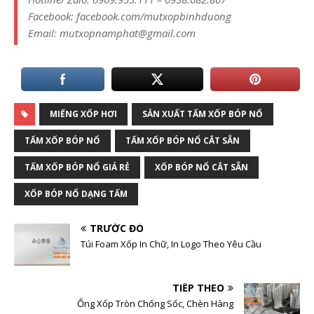
Facebook: facebook.com/mutxopbinhduong
Email: mutxopnamphat@gmail.com
MIẾNG XỐP HƠI
SẢN XUẤT TẤM XỐP BÓP NỔ
TẤM XỐP BÓP NỔ
TẤM XỐP BÓP NỔ CẮT SẴN
TẤM XỐP BÓP NỔ GIÁ RẺ
XỐP BÓP NỔ CẮT SẴN
XỐP BÓP NỔ DẠNG TẤM
TRƯỚC ĐÓ
Túi Foam Xốp In Chữ, In Logo Theo Yêu Cầu
TIẾP THEO
Ống Xốp Tròn Chống Sốc, Chèn Hàng