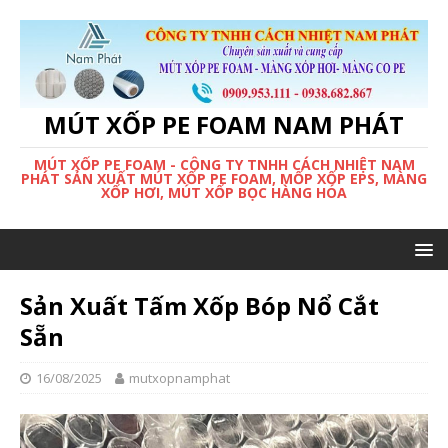
MÚT XỐP PE FOAM NAM PHÁT
MÚT XỐP PE FOAM - CÔNG TY TNHH CÁCH NHIỆT NAM
PHÁT SẢN XUẤT MÚT XỐP PE FOAM, MỐP XỐP EPS, MÀNG
XỐP HƠI, MÚT XỐP BỌC HÀNG HÓA
Sản Xuất Tấm Xốp Bóp Nổ Cắt
Sẵn
16/08/2025
mutxopnamphat