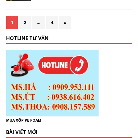
1
2
…
4
»
HOTLINE TƯ VẤN
MUA XỐP PE FOAM
BÀI VIẾT MỚI