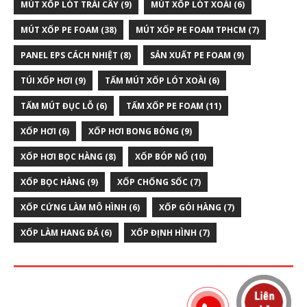
MÚT XỐP LÓT TRÁI CÂY
(9)
MÚT XỐP LÓT XOÀI
(6)
MÚT XỐP PE FOAM
(38)
MÚT XỐP PE FOAM TPHCM
(7)
PANEL EPS CÁCH NHIỆT
(8)
SẢN XUẤT PE FOAM
(9)
TÚI XỐP HƠI
(9)
TẤM MÚT XỐP LÓT XOÀI
(6)
TẤM MÚT ĐỤC LỖ
(6)
TẤM XỐP PE FOAM
(11)
XỐP HƠI
(6)
XỐP HƠI BONG BÓNG
(9)
XỐP HƠI BỌC HÀNG
(8)
XỐP BÓP NỔ
(10)
XỐP BỌC HÀNG
(9)
XỐP CHỐNG SỐC
(7)
XỐP CỨNG LÀM MÔ HÌNH
(6)
XỐP GÓI HÀNG
(7)
XỐP LÀM HANG ĐÁ
(6)
XỐP ĐỊNH HÌNH
(7)