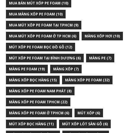
MUA BÁN MÚT XỐP PE FOAM
(10)
MUA MÀNG XỐP PE FOAM
(10)
MUA MÚT XỐP PE FOAM TẠI TPHCM
(9)
MUA MÚT XỐP PE FOAM Ở TP HCM
(6)
MÀNG XỐP HƠI
(10)
MÚT XỐP PE FOAM BỌC ĐỒ GỖ
(12)
MÚT XỐP PE FOAM TẠI BÌNH DƯƠNG
(6)
MÀNG PE
(7)
MÀNG PE FOAM
(19)
MÀNG XỐP
(7)
MÀNG XỐP BỌC HÀNG
(15)
MÀNG XỐP PE FOAM
(32)
MÀNG XỐP PE FOAM NAM PHÁT
(8)
MÀNG XỐP PE FOAM TPHCM
(22)
MÀNG XỐP PE FOAM Ở TPHCM
(6)
MÚT XỐP
(6)
MÚT XỐP BỌC HÀNG
(11)
MÚT XỐP LÓT SÀN GỖ
(6)