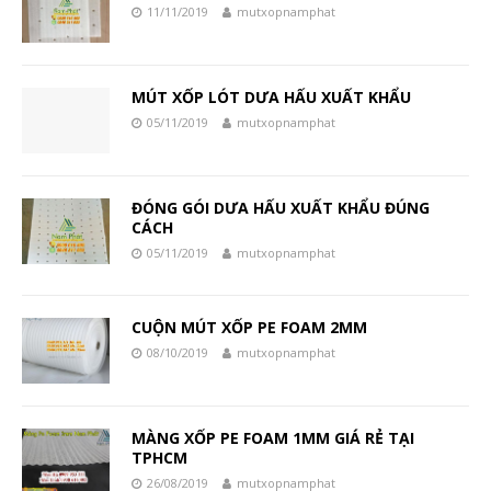
11/11/2019
mutxopnamphat
MÚT XỐP LÓT DƯA HẤU XUẤT KHẨU
05/11/2019
mutxopnamphat
ĐÓNG GÓI DƯA HẤU XUẤT KHẨU ĐÚNG
CÁCH
05/11/2019
mutxopnamphat
CUỘN MÚT XỐP PE FOAM 2MM
08/10/2019
mutxopnamphat
MÀNG XỐP PE FOAM 1MM GIÁ RẺ TẠI
TPHCM
26/08/2019
mutxopnamphat