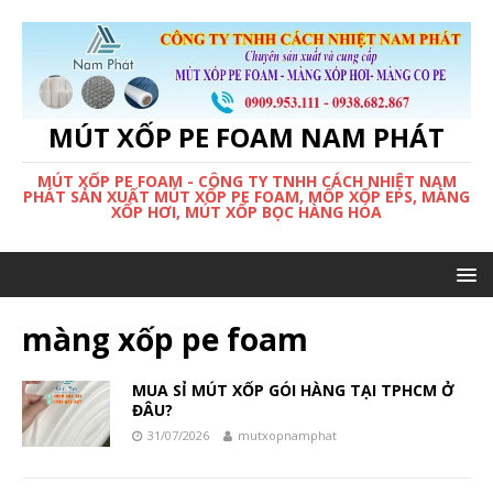
MÚT XỐP PE FOAM NAM PHÁT
MÚT XỐP PE FOAM - CÔNG TY TNHH CÁCH NHIỆT NAM
PHÁT SẢN XUẤT MÚT XỐP PE FOAM, MỐP XỐP EPS, MÀNG
XỐP HƠI, MÚT XỐP BỌC HÀNG HÓA
màng xốp pe foam
MUA SỈ MÚT XỐP GÓI HÀNG TẠI TPHCM Ở
ĐÂU?
31/07/2026
mutxopnamphat