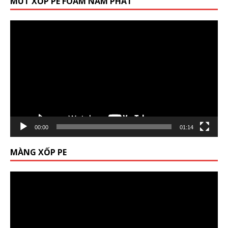
MÚT XỐP PE FOAM NAM PHÁT
Trình
chơi
Video
00:00
01:14
MÀNG XỐP PE
Trình
chơi
Video