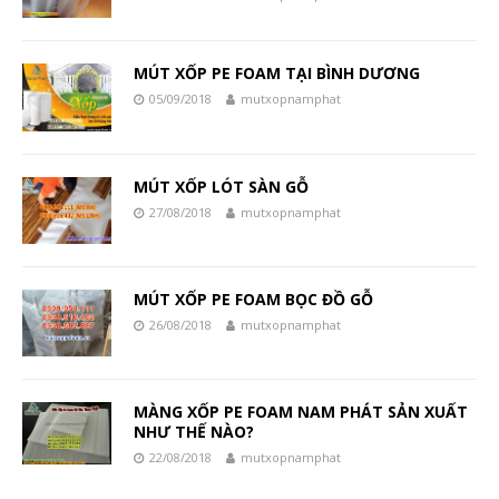
MÚT XỐP PE FOAM TẠI BÌNH DƯƠNG
05/09/2018
mutxopnamphat
MÚT XỐP LÓT SÀN GỖ
27/08/2018
mutxopnamphat
MÚT XỐP PE FOAM BỌC ĐỒ GỖ
26/08/2018
mutxopnamphat
MÀNG XỐP PE FOAM NAM PHÁT SẢN XUẤT
NHƯ THẾ NÀO?
22/08/2018
mutxopnamphat