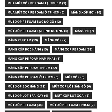
MUA MÚT XỐP PE FOAM TẠI TPHCM
(9)
MUA MÚT XỐP PE FOAM Ở TP HCM
(6)
MÀNG XỐP HƠI
(10)
MÚT XỐP PE FOAM BỌC ĐỒ GỖ
(12)
MÚT XỐP PE FOAM TẠI BÌNH DƯƠNG
(6)
MÀNG PE
(7)
MÀNG PE FOAM
(19)
MÀNG XỐP
(7)
MÀNG XỐP BỌC HÀNG
(15)
MÀNG XỐP PE FOAM
(32)
MÀNG XỐP PE FOAM NAM PHÁT
(8)
MÀNG XỐP PE FOAM TPHCM
(22)
MÀNG XỐP PE FOAM Ở TPHCM
(6)
MÚT XỐP
(6)
MÚT XỐP BỌC HÀNG
(11)
MÚT XỐP LÓT SÀN GỖ
(6)
MÚT XỐP LÓT TRÁI CÂY
(9)
MÚT XỐP LÓT XOÀI
(6)
MÚT XỐP PE FOAM
(38)
MÚT XỐP PE FOAM TPHCM
(7)