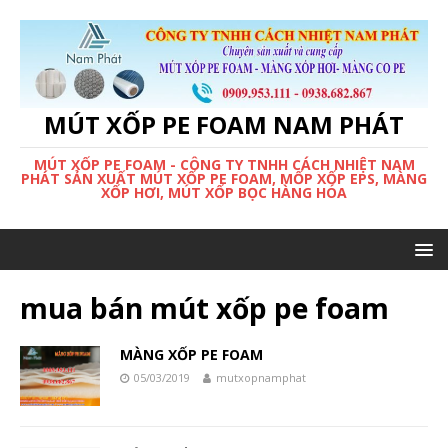
MÚT XỐP PE FOAM NAM PHÁT
MÚT XỐP PE FOAM - CÔNG TY TNHH CÁCH NHIỆT NAM
PHÁT SẢN XUẤT MÚT XỐP PE FOAM, MỐP XỐP EPS, MÀNG
XỐP HƠI, MÚT XỐP BỌC HÀNG HÓA
mua bán mút xốp pe foam
MÀNG XỐP PE FOAM
05/03/2019
mutxopnamphat