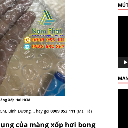
MÚT
Trình
chơi
Video
MÀN
Trình
chơi
àng Xốp Hơi HCM
Video
i HCM, Bình Dương,… hãy gọi
0909.953.111
(Ms. Hà)
dụng của màng xốp hơi bong