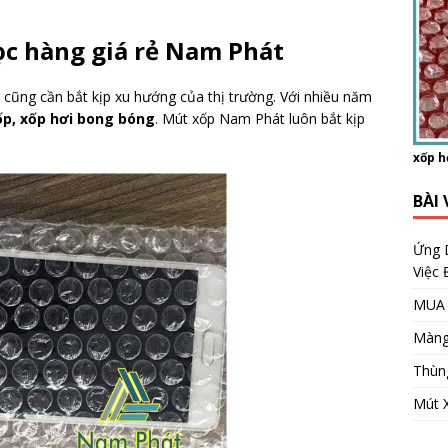
ọc hàng giá rẻ Nam Phát
n cũng cần bắt kịp xu hướng của thị trường. Với nhiều năm
p, xốp hơi bong bóng
. Mút xốp Nam Phát luôn bắt kịp
xốp h
BÀI 
Ứng 
Việc
MUA 
Màng
Thùn
Mút 