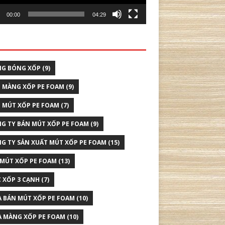
00:00
04:29
G BÓNG XỐP
(9)
 MÀNG XỐP PE FOAM
(9)
 MÚT XỐP PE FOAM
(7)
G TY BÁN MÚT XỐP PE FOAM
(9)
G TY SẢN XUẤT MÚT XỐP PE FOAM
(15)
 MÚT XỐP PE FOAM
(13)
 XỐP 3 CẠNH
(7)
 BÁN MÚT XỐP PE FOAM
(10)
 MÀNG XỐP PE FOAM
(10)