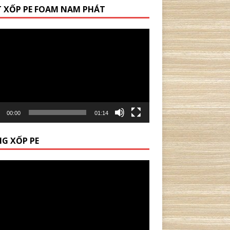
 XỐP PE FOAM NAM PHÁT
00:00
01:14
G XỐP PE