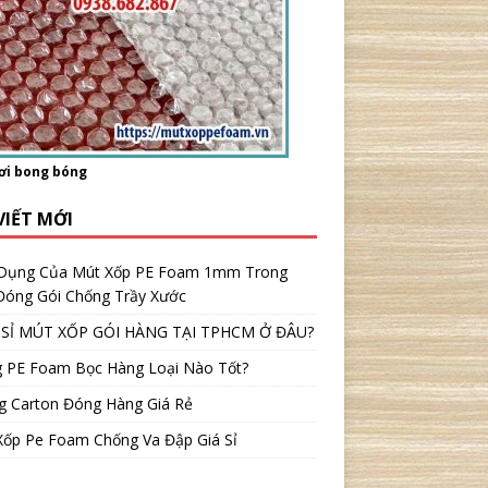
ơi bong bóng
VIẾT MỚI
Dụng Của Mút Xốp PE Foam 1mm Trong
 Đóng Gói Chống Trầy Xước
SỈ MÚT XỐP GÓI HÀNG TẠI TPHCM Ở ĐÂU?
 PE Foam Bọc Hàng Loại Nào Tốt?
g Carton Đóng Hàng Giá Rẻ
Xốp Pe Foam Chống Va Đập Giá Sỉ