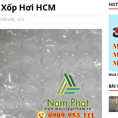
i Xốp Hơi HCM
HOT
XỐP HƠI
2
MUA 
BÀI 