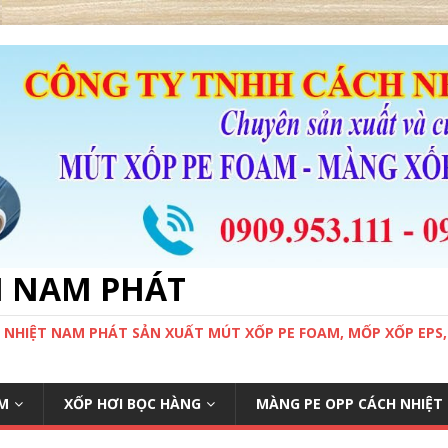
M NAM PHÁT
 NHIỆT NAM PHÁT SẢN XUẤT MÚT XỐP PE FOAM, MỐP XỐP EPS
M
XỐP HƠI BỌC HÀNG
MÀNG PE OPP CÁCH NHIỆT