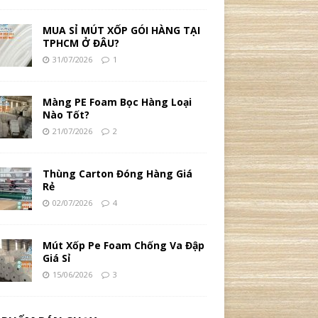
MUA SỈ MÚT XỐP GÓI HÀNG TẠI
TPHCM Ở ĐÂU?
31/07/2026
1
Màng PE Foam Bọc Hàng Loại
Nào Tốt?
21/07/2026
2
Thùng Carton Đóng Hàng Giá
Rẻ
02/07/2026
4
Mút Xốp Pe Foam Chống Va Đập
Giá Sỉ
15/06/2026
3