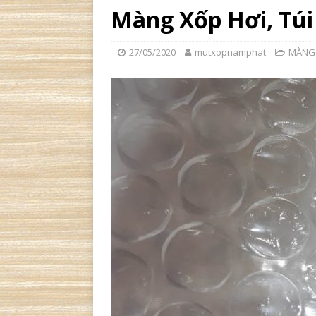
Màng Xốp Hơi, Tú
27/05/2020
mutxopnamphat
MÀNG 