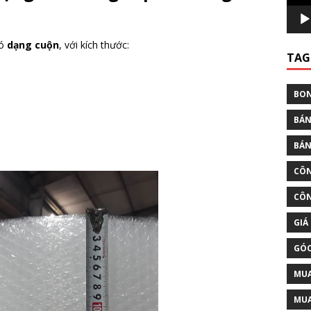
có
dạng cuộn
, với kích thước:
TAG
BON
BÁN
BÁN
CÔN
CÔN
GIÁ
GÓC
MUA
MUA