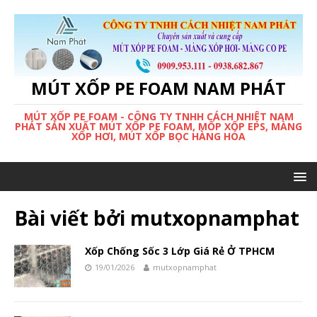
MÚT XỐP PE FOAM NAM PHÁT
MÚT XỐP PE FOAM - CÔNG TY TNHH CÁCH NHIỆT NAM
PHÁT SẢN XUẤT MÚT XỐP PE FOAM, MỐP XỐP EPS, MÀNG
XỐP HƠI, MÚT XỐP BỌC HÀNG HÓA
Bài viết bởi
mutxopnamphat
Xốp Chống Sốc 3 Lớp Giá Rẻ Ở TPHCM
19/01/2026
mutxopnamphat