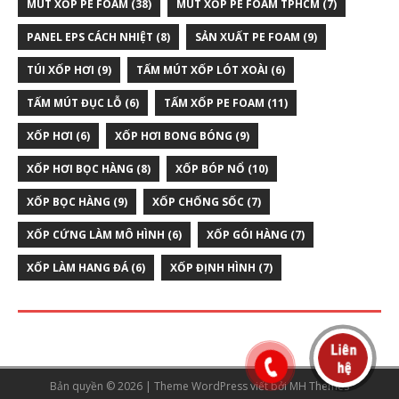
MÚT XỐP PE FOAM
(38)
MÚT XỐP PE FOAM TPHCM
(7)
PANEL EPS CÁCH NHIỆT
(8)
SẢN XUẤT PE FOAM
(9)
TÚI XỐP HƠI
(9)
TẤM MÚT XỐP LÓT XOÀI
(6)
TẤM MÚT ĐỤC LỖ
(6)
TẤM XỐP PE FOAM
(11)
XỐP HƠI
(6)
XỐP HƠI BONG BÓNG
(9)
XỐP HƠI BỌC HÀNG
(8)
XỐP BÓP NỔ
(10)
XỐP BỌC HÀNG
(9)
XỐP CHỐNG SỐC
(7)
XỐP CỨNG LÀM MÔ HÌNH
(6)
XỐP GÓI HÀNG
(7)
XỐP LÀM HANG ĐÁ
(6)
XỐP ĐỊNH HÌNH
(7)
Bản quyền © 2026 | Theme WordPress viết bởi
MH Themes