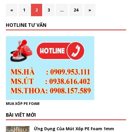
«
1
2
3
…
24
»
HOTLINE TƯ VẤN
MUA XỐP PE FOAM
BÀI VIẾT MỚI
Ứng Dụng Của Mút Xốp PE Foam 1mm