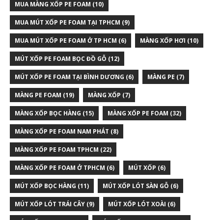
MUA MÀNG XỐP PE FOAM
(10)
MUA MÚT XỐP PE FOAM TẠI TPHCM
(9)
MUA MÚT XỐP PE FOAM Ở TP HCM
(6)
MÀNG XỐP HƠI
(10)
MÚT XỐP PE FOAM BỌC ĐỒ GỖ
(12)
MÚT XỐP PE FOAM TẠI BÌNH DƯƠNG
(6)
MÀNG PE
(7)
MÀNG PE FOAM
(19)
MÀNG XỐP
(7)
MÀNG XỐP BỌC HÀNG
(15)
MÀNG XỐP PE FOAM
(32)
MÀNG XỐP PE FOAM NAM PHÁT
(8)
MÀNG XỐP PE FOAM TPHCM
(22)
MÀNG XỐP PE FOAM Ở TPHCM
(6)
MÚT XỐP
(6)
MÚT XỐP BỌC HÀNG
(11)
MÚT XỐP LÓT SÀN GỖ
(6)
MÚT XỐP LÓT TRÁI CÂY
(9)
MÚT XỐP LÓT XOÀI
(6)