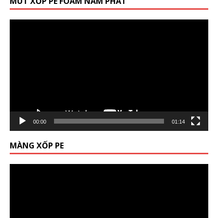
MÚT XỐP PE FOAM NAM PHÁT
Trình
chơi
Video
00:00
01:14
MÀNG XỐP PE
Trình
chơi
Video