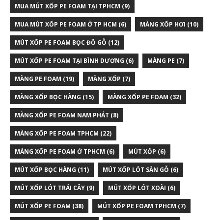
MUA MÚT XỐP PE FOAM TẠI TPHCM
(9)
MUA MÚT XỐP PE FOAM Ở TP HCM
(6)
MÀNG XỐP HƠI
(10)
MÚT XỐP PE FOAM BỌC ĐỒ GỖ
(12)
MÚT XỐP PE FOAM TẠI BÌNH DƯƠNG
(6)
MÀNG PE
(7)
MÀNG PE FOAM
(19)
MÀNG XỐP
(7)
MÀNG XỐP BỌC HÀNG
(15)
MÀNG XỐP PE FOAM
(32)
MÀNG XỐP PE FOAM NAM PHÁT
(8)
MÀNG XỐP PE FOAM TPHCM
(22)
MÀNG XỐP PE FOAM Ở TPHCM
(6)
MÚT XỐP
(6)
MÚT XỐP BỌC HÀNG
(11)
MÚT XỐP LÓT SÀN GỖ
(6)
MÚT XỐP LÓT TRÁI CÂY
(9)
MÚT XỐP LÓT XOÀI
(6)
MÚT XỐP PE FOAM
(38)
MÚT XỐP PE FOAM TPHCM
(7)