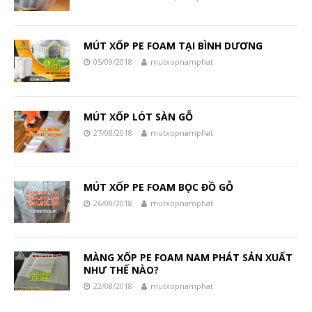
MÚT XỐP PE FOAM TẠI BÌNH DƯƠNG
05/09/2018
mutxopnamphat
MÚT XỐP LÓT SÀN GỖ
27/08/2018
mutxopnamphat
MÚT XỐP PE FOAM BỌC ĐỒ GỖ
26/08/2018
mutxopnamphat
MÀNG XỐP PE FOAM NAM PHÁT SẢN XUẤT
NHƯ THẾ NÀO?
22/08/2018
mutxopnamphat