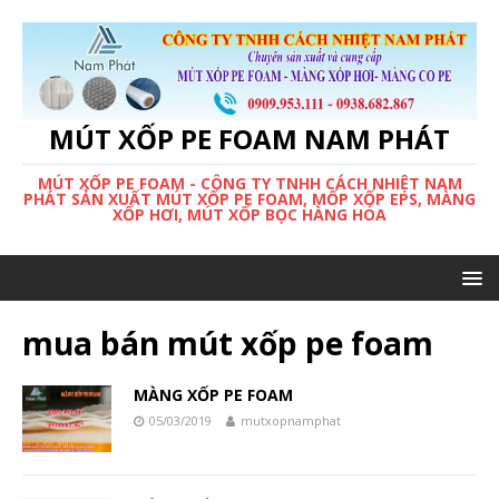
MÚT XỐP PE FOAM NAM PHÁT
MÚT XỐP PE FOAM - CÔNG TY TNHH CÁCH NHIỆT NAM
PHÁT SẢN XUẤT MÚT XỐP PE FOAM, MỐP XỐP EPS, MÀNG
XỐP HƠI, MÚT XỐP BỌC HÀNG HÓA
mua bán mút xốp pe foam
MÀNG XỐP PE FOAM
05/03/2019
mutxopnamphat