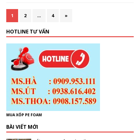
1
2
…
4
»
HOTLINE TƯ VẤN
MUA XỐP PE FOAM
BÀI VIẾT MỚI