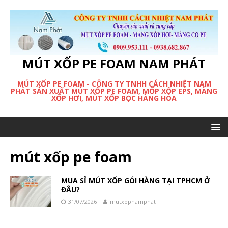
MÚT XỐP PE FOAM NAM PHÁT
MÚT XỐP PE FOAM - CÔNG TY TNHH CÁCH NHIỆT NAM
PHÁT SẢN XUẤT MÚT XỐP PE FOAM, MỐP XỐP EPS, MÀNG
XỐP HƠI, MÚT XỐP BỌC HÀNG HÓA
mút xốp pe foam
MUA SỈ MÚT XỐP GÓI HÀNG TẠI TPHCM Ở
ĐÂU?
31/07/2026
mutxopnamphat