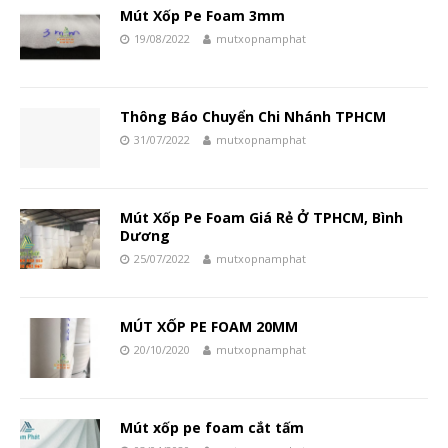
Mút Xốp Pe Foam 3mm
19/08/2022
mutxopnamphat
Thông Báo Chuyển Chi Nhánh TPHCM
31/07/2022
mutxopnamphat
Mút Xốp Pe Foam Giá Rẻ Ở TPHCM, Bình
Dương
25/07/2022
mutxopnamphat
MÚT XỐP PE FOAM 20MM
20/10/2020
mutxopnamphat
Mút xốp pe foam cắt tấm