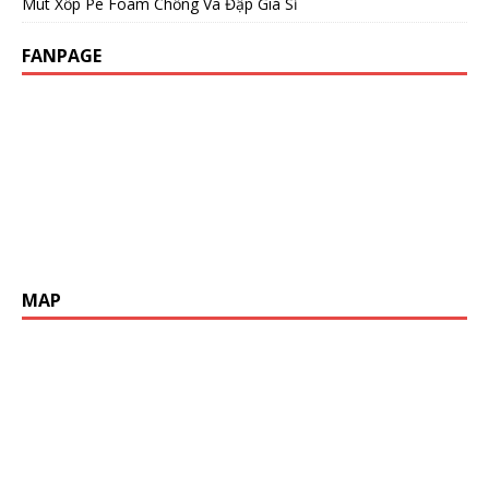
Mút Xốp Pe Foam Chống Va Đập Giá Sỉ
FANPAGE
MAP