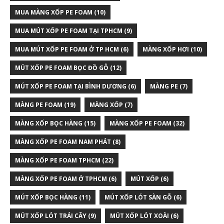
MUA MÀNG XỐP PE FOAM
(10)
MUA MÚT XỐP PE FOAM TẠI TPHCM
(9)
MUA MÚT XỐP PE FOAM Ở TP HCM
(6)
MÀNG XỐP HƠI
(10)
MÚT XỐP PE FOAM BỌC ĐỒ GỖ
(12)
MÚT XỐP PE FOAM TẠI BÌNH DƯƠNG
(6)
MÀNG PE
(7)
MÀNG PE FOAM
(19)
MÀNG XỐP
(7)
MÀNG XỐP BỌC HÀNG
(15)
MÀNG XỐP PE FOAM
(32)
MÀNG XỐP PE FOAM NAM PHÁT
(8)
MÀNG XỐP PE FOAM TPHCM
(22)
MÀNG XỐP PE FOAM Ở TPHCM
(6)
MÚT XỐP
(6)
MÚT XỐP BỌC HÀNG
(11)
MÚT XỐP LÓT SÀN GỖ
(6)
MÚT XỐP LÓT TRÁI CÂY
(9)
MÚT XỐP LÓT XOÀI
(6)