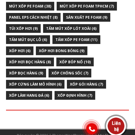
MÚT XỐP PE FOAM
(38)
MÚT XỐP PE FOAM TPHCM
(7)
PANEL EPS CÁCH NHIỆT
(8)
SẢN XUẤT PE FOAM
(9)
TÚI XỐP HƠI
(9)
TẤM MÚT XỐP LÓT XOÀI
(6)
TẤM MÚT ĐỤC LỖ
(6)
TẤM XỐP PE FOAM
(11)
XỐP HƠI
(6)
XỐP HƠI BONG BÓNG
(9)
XỐP HƠI BỌC HÀNG
(8)
XỐP BÓP NỔ
(10)
XỐP BỌC HÀNG
(9)
XỐP CHỐNG SỐC
(7)
XỐP CỨNG LÀM MÔ HÌNH
(6)
XỐP GÓI HÀNG
(7)
XỐP LÀM HANG ĐÁ
(6)
XỐP ĐỊNH HÌNH
(7)