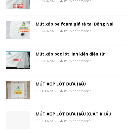
03/04/2020
mutxopnamphat
Mút xốp pe foam giá rẻ tại Đồng Nai
04/03/2020
mutxopnamphat
Mút xốp bọc lót linh kiện điện tử
08/01/2020
mutxopnamphat
MÚT XỐP LÓT DƯA HẤU
11/11/2019
mutxopnamphat
MÚT XỐP LÓT DƯA HẤU XUẤT KHẨU
05/11/2019
mutxopnamphat