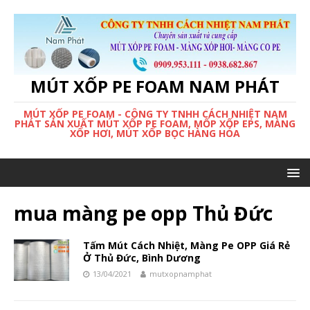
MÚT XỐP PE FOAM NAM PHÁT
MÚT XỐP PE FOAM - CÔNG TY TNHH CÁCH NHIỆT NAM
PHÁT SẢN XUẤT MÚT XỐP PE FOAM, MỐP XỐP EPS, MÀNG
XỐP HƠI, MÚT XỐP BỌC HÀNG HÓA
mua màng pe opp Thủ Đức
Tấm Mút Cách Nhiệt, Màng Pe OPP Giá Rẻ
Ở Thủ Đức, Bình Dương
13/04/2021
mutxopnamphat