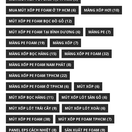
MUA MÚT XỐP PE FOAM Ở TP HCM
(6)
MÀNG XỐP HƠI
(10)
MÚT XỐP PE FOAM BỌC ĐỒ GỖ
(12)
MÚT XỐP PE FOAM TẠI BÌNH DƯƠNG
(6)
MÀNG PE
(7)
MÀNG PE FOAM
(19)
MÀNG XỐP
(7)
MÀNG XỐP BỌC HÀNG
(15)
MÀNG XỐP PE FOAM
(32)
MÀNG XỐP PE FOAM NAM PHÁT
(8)
MÀNG XỐP PE FOAM TPHCM
(22)
MÀNG XỐP PE FOAM Ở TPHCM
(6)
MÚT XỐP
(6)
MÚT XỐP BỌC HÀNG
(11)
MÚT XỐP LÓT SÀN GỖ
(6)
MÚT XỐP LÓT TRÁI CÂY
(9)
MÚT XỐP LÓT XOÀI
(6)
MÚT XỐP PE FOAM
(38)
MÚT XỐP PE FOAM TPHCM
(7)
PANEL EPS CÁCH NHIỆT
(8)
SẢN XUẤT PE FOAM
(9)