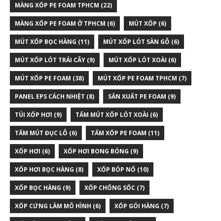
MÀNG XỐP PE FOAM TPHCM
(22)
MÀNG XỐP PE FOAM Ở TPHCM
(6)
MÚT XỐP
(6)
MÚT XỐP BỌC HÀNG
(11)
MÚT XỐP LÓT SÀN GỖ
(6)
MÚT XỐP LÓT TRÁI CÂY
(9)
MÚT XỐP LÓT XOÀI
(6)
MÚT XỐP PE FOAM
(38)
MÚT XỐP PE FOAM TPHCM
(7)
PANEL EPS CÁCH NHIỆT
(8)
SẢN XUẤT PE FOAM
(9)
TÚI XỐP HƠI
(9)
TẤM MÚT XỐP LÓT XOÀI
(6)
TẤM MÚT ĐỤC LỖ
(6)
TẤM XỐP PE FOAM
(11)
XỐP HƠI
(6)
XỐP HƠI BONG BÓNG
(9)
XỐP HƠI BỌC HÀNG
(8)
XỐP BÓP NỔ
(10)
XỐP BỌC HÀNG
(9)
XỐP CHỐNG SỐC
(7)
XỐP CỨNG LÀM MÔ HÌNH
(6)
XỐP GÓI HÀNG
(7)