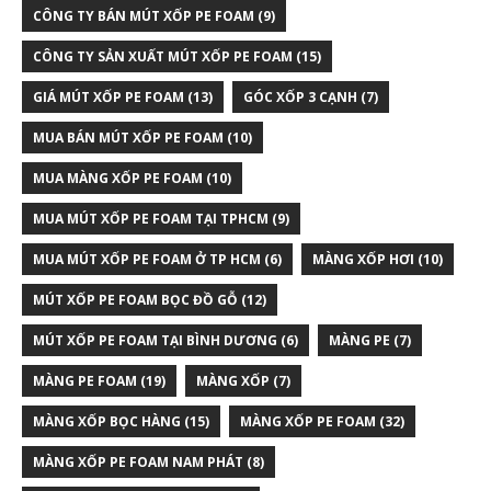
CÔNG TY BÁN MÚT XỐP PE FOAM
(9)
CÔNG TY SẢN XUẤT MÚT XỐP PE FOAM
(15)
GIÁ MÚT XỐP PE FOAM
(13)
GÓC XỐP 3 CẠNH
(7)
MUA BÁN MÚT XỐP PE FOAM
(10)
MUA MÀNG XỐP PE FOAM
(10)
MUA MÚT XỐP PE FOAM TẠI TPHCM
(9)
MUA MÚT XỐP PE FOAM Ở TP HCM
(6)
MÀNG XỐP HƠI
(10)
MÚT XỐP PE FOAM BỌC ĐỒ GỖ
(12)
MÚT XỐP PE FOAM TẠI BÌNH DƯƠNG
(6)
MÀNG PE
(7)
MÀNG PE FOAM
(19)
MÀNG XỐP
(7)
MÀNG XỐP BỌC HÀNG
(15)
MÀNG XỐP PE FOAM
(32)
MÀNG XỐP PE FOAM NAM PHÁT
(8)