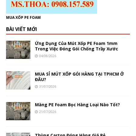
MUA XỐP PE FOAM
BÀI VIẾT MỚI
Ứng Dụng Của Mút Xốp PE Foam 1mm
Trong Việc Đóng Gói Chống Trầy Xước
04/08/2026
MUA SỈ MÚT XỐP GÓI HÀNG TẠI TPHCM Ở
ĐÂU?
31/07/2026
Màng PE Foam Bọc Hàng Loại Nào Tốt?
21/07/2026
Thùng Carton Đóng Hàng Giá Rẻ