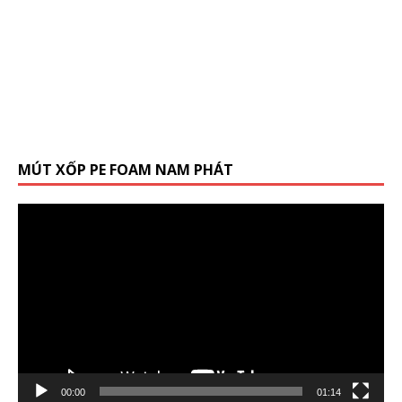
MÚT XỐP PE FOAM NAM PHÁT
Trình
chơi
Video
00:00
01:14