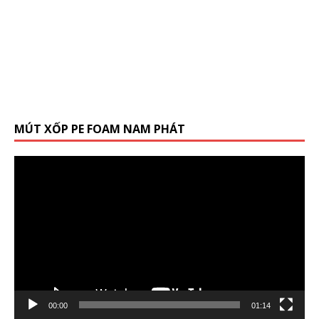
MÚT XỐP PE FOAM NAM PHÁT
Trình
chơi
Video
00:00
01:14