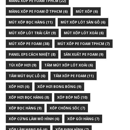
MÀNG XỐP PE FOAM TPHCM
(22)
MÀNG XỐP PE FOAM Ở TPHCM
(6)
MÚT XỐP
(6)
MÚT XỐP BỌC HÀNG
(11)
MÚT XỐP LÓT SÀN GỖ
(6)
MÚT XỐP LÓT TRÁI CÂY
(9)
MÚT XỐP LÓT XOÀI
(6)
MÚT XỐP PE FOAM
(38)
MÚT XỐP PE FOAM TPHCM
(7)
PANEL EPS CÁCH NHIỆT
(8)
SẢN XUẤT PE FOAM
(9)
TÚI XỐP HƠI
(9)
TẤM MÚT XỐP LÓT XOÀI
(6)
TẤM MÚT ĐỤC LỖ
(6)
TẤM XỐP PE FOAM
(11)
XỐP HƠI
(6)
XỐP HƠI BONG BÓNG
(9)
XỐP HƠI BỌC HÀNG
(8)
XỐP BÓP NỔ
(10)
XỐP BỌC HÀNG
(9)
XỐP CHỐNG SỐC
(7)
XỐP CỨNG LÀM MÔ HÌNH
(6)
XỐP GÓI HÀNG
(7)
XỐP LÀM HANG ĐÁ
(6)
XỐP ĐỊNH HÌNH
(7)