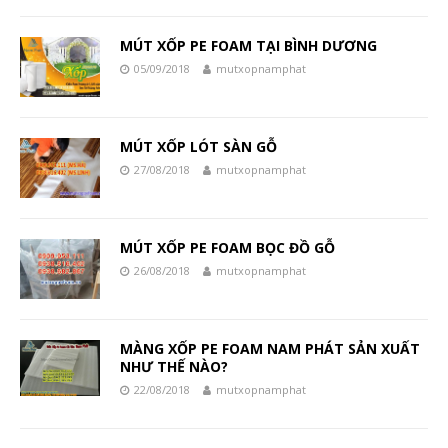
MÚT XỐP PE FOAM TẠI BÌNH DƯƠNG
05/09/2018
mutxopnamphat
MÚT XỐP LÓT SÀN GỖ
27/08/2018
mutxopnamphat
MÚT XỐP PE FOAM BỌC ĐỒ GỖ
26/08/2018
mutxopnamphat
MÀNG XỐP PE FOAM NAM PHÁT SẢN XUẤT
NHƯ THẾ NÀO?
22/08/2018
mutxopnamphat