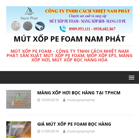
MÚT XỐP PE FOAM NAM PHÁT
MÚT XỐP PE FOAM - CÔNG TY TNHH CÁCH NHIỆT NAM
PHÁT SẢN XUẤT MÚT XỐP PE FOAM, MỐP XỐP EPS, MÀNG
XỐP HƠI, MÚT XỐP BỌC HÀNG HÓA
MÀNG XỐP HƠI BỌC HÀNG TẠI TPHCM
10/09/2018
mutxopnamphat
GIÁ MÚT XỐP PE FOAM BỌC HÀNG
07/09/2018
mutxopnamphat