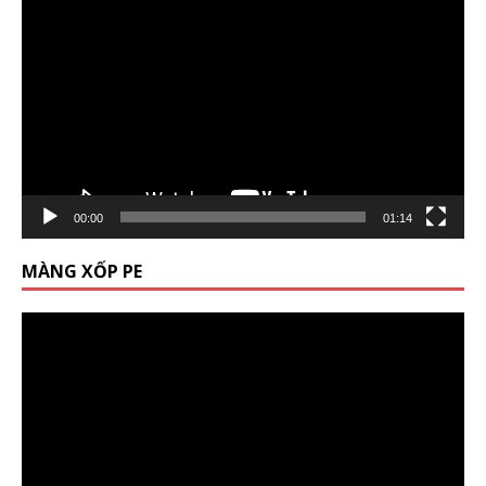
chơi
Video
00:00
01:14
MÀNG XỐP PE
Trình
chơi
Video