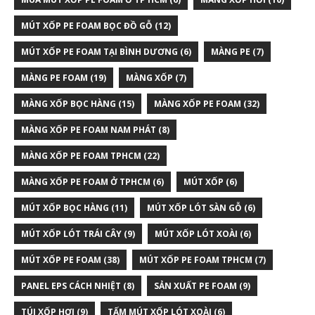
MÚT XỐP PE FOAM BỌC ĐỒ GỖ
(12)
MÚT XỐP PE FOAM TẠI BÌNH DƯƠNG
(6)
MÀNG PE
(7)
MÀNG PE FOAM
(19)
MÀNG XỐP
(7)
MÀNG XỐP BỌC HÀNG
(15)
MÀNG XỐP PE FOAM
(32)
MÀNG XỐP PE FOAM NAM PHÁT
(8)
MÀNG XỐP PE FOAM TPHCM
(22)
MÀNG XỐP PE FOAM Ở TPHCM
(6)
MÚT XỐP
(6)
MÚT XỐP BỌC HÀNG
(11)
MÚT XỐP LÓT SÀN GỖ
(6)
MÚT XỐP LÓT TRÁI CÂY
(9)
MÚT XỐP LÓT XOÀI
(6)
MÚT XỐP PE FOAM
(38)
MÚT XỐP PE FOAM TPHCM
(7)
PANEL EPS CÁCH NHIỆT
(8)
SẢN XUẤT PE FOAM
(9)
TÚI XỐP HƠI
(9)
TẤM MÚT XỐP LÓT XOÀI
(6)