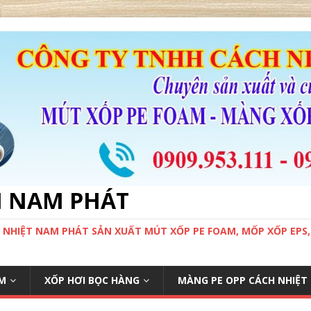
M NAM PHÁT
 NHIỆT NAM PHÁT SẢN XUẤT MÚT XỐP PE FOAM, MỐP XỐP EPS
M
XỐP HƠI BỌC HÀNG
MÀNG PE OPP CÁCH NHIỆT