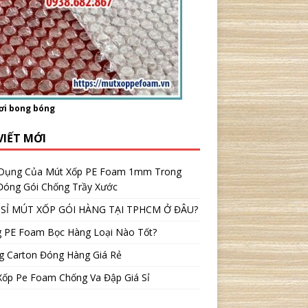
ơi bong bóng
VIẾT MỚI
Dụng Của Mút Xốp PE Foam 1mm Trong
 Đóng Gói Chống Trầy Xước
SỈ MÚT XỐP GÓI HÀNG TẠI TPHCM Ở ĐÂU?
 PE Foam Bọc Hàng Loại Nào Tốt?
g Carton Đóng Hàng Giá Rẻ
Xốp Pe Foam Chống Va Đập Giá Sỉ