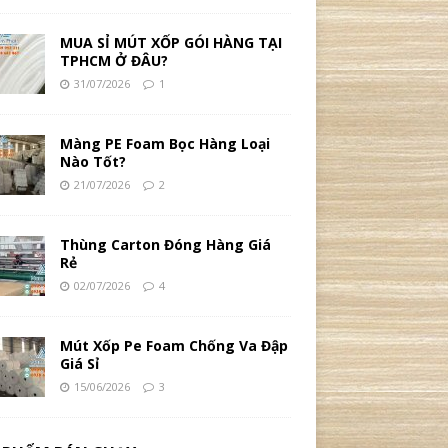
MUA SỈ MÚT XỐP GÓI HÀNG TẠI
TPHCM Ở ĐÂU?
31/07/2026
1
Màng PE Foam Bọc Hàng Loại
Nào Tốt?
21/07/2026
2
Thùng Carton Đóng Hàng Giá
Rẻ
02/07/2026
4
Mút Xốp Pe Foam Chống Va Đập
Giá Sỉ
15/06/2026
3