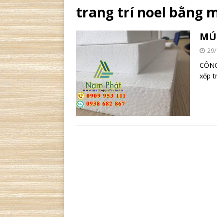
trang trí noel bằng 
MÚ
29/
CÔNG
xốp tr