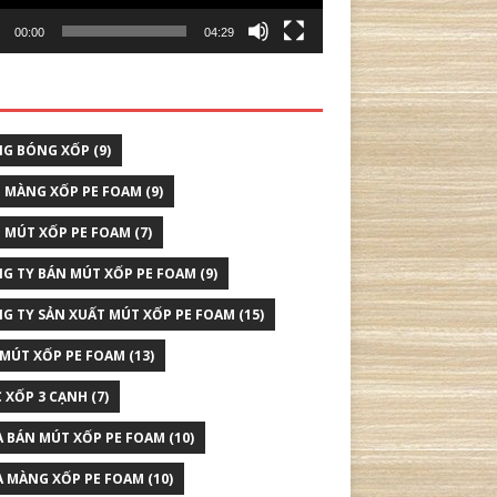
00:00
04:29
G BÓNG XỐP
(9)
 MÀNG XỐP PE FOAM
(9)
 MÚT XỐP PE FOAM
(7)
G TY BÁN MÚT XỐP PE FOAM
(9)
G TY SẢN XUẤT MÚT XỐP PE FOAM
(15)
 MÚT XỐP PE FOAM
(13)
 XỐP 3 CẠNH
(7)
 BÁN MÚT XỐP PE FOAM
(10)
 MÀNG XỐP PE FOAM
(10)