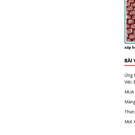
xốp h
BÀI 
Ứng 
Việc
MUA 
Màng
Thùn
Mút 