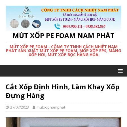
MÚT XỐP PE FOAM NAM PHÁT
MÚT XỐP PE FOAM - CÔNG TY TNHH CÁCH NHIỆT NAM
PHÁT SẢN XUẤT MÚT XỐP PE FOAM, MỐP XỐP EPS, MÀNG
XỐP HƠI, MÚT XỐP BỌC HÀNG HÓA
Cắt Xốp Định Hình, Làm Khay Xốp
Đựng Hàng
27/07/2023
mutxopnamphat