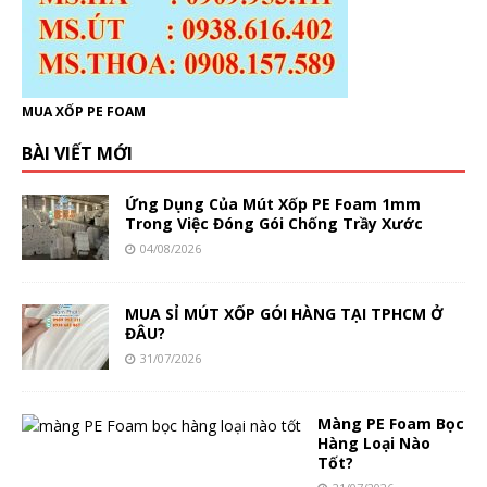
MUA XỐP PE FOAM
BÀI VIẾT MỚI
Ứng Dụng Của Mút Xốp PE Foam 1mm
Trong Việc Đóng Gói Chống Trầy Xước
04/08/2026
MUA SỈ MÚT XỐP GÓI HÀNG TẠI TPHCM Ở
ĐÂU?
31/07/2026
Màng PE Foam Bọc
Hàng Loại Nào
Tốt?