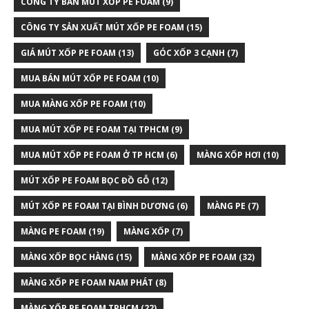
CÔNG TY BÁN MÚT XỐP PE FOAM
(9)
CÔNG TY SẢN XUẤT MÚT XỐP PE FOAM
(15)
GIÁ MÚT XỐP PE FOAM
(13)
GÓC XỐP 3 CẠNH
(7)
MUA BÁN MÚT XỐP PE FOAM
(10)
MUA MÀNG XỐP PE FOAM
(10)
MUA MÚT XỐP PE FOAM TẠI TPHCM
(9)
MUA MÚT XỐP PE FOAM Ở TP HCM
(6)
MÀNG XỐP HƠI
(10)
MÚT XỐP PE FOAM BỌC ĐỒ GỖ
(12)
MÚT XỐP PE FOAM TẠI BÌNH DƯƠNG
(6)
MÀNG PE
(7)
MÀNG PE FOAM
(19)
MÀNG XỐP
(7)
MÀNG XỐP BỌC HÀNG
(15)
MÀNG XỐP PE FOAM
(32)
MÀNG XỐP PE FOAM NAM PHÁT
(8)
MÀNG XỐP PE FOAM TPHCM
(22)