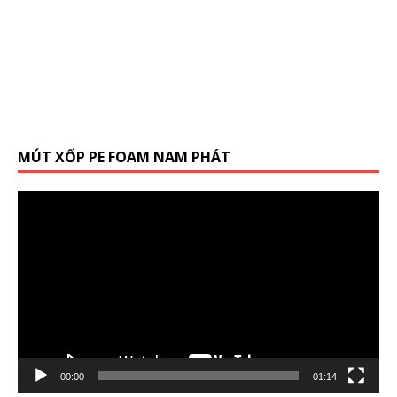
MÚT XỐP PE FOAM NAM PHÁT
Trình
chơi
Video
00:00
01:14