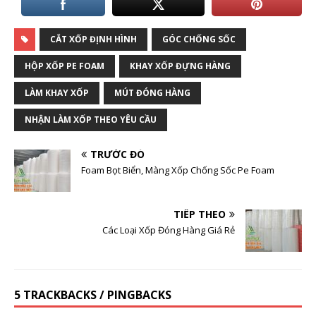
CẮT XỐP ĐỊNH HÌNH
GÓC CHỐNG SỐC
HỘP XỐP PE FOAM
KHAY XỐP ĐỰNG HÀNG
LÀM KHAY XỐP
MÚT ĐÓNG HÀNG
NHẬN LÀM XỐP THEO YÊU CẦU
TRƯỚC ĐÓ
Foam Bọt Biển, Màng Xốp Chống Sốc Pe Foam
TIẾP THEO
Các Loại Xốp Đóng Hàng Giá Rẻ
5 TRACKBACKS / PINGBACKS