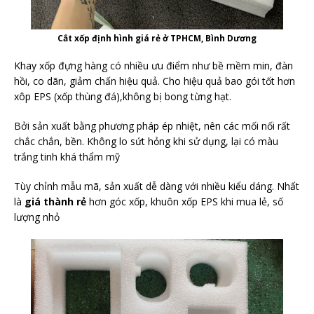
Cắt xốp định hình giá rẻ ở TPHCM, Bình Dương
Khay xốp đựng hàng có nhiều ưu điểm như bề mềm min, đàn
hồi, co dãn, giảm chấn hiệu quả. Cho hiệu quả bao gói tốt hơn
xôp EPS (xốp thùng đá),không bị bong từng hạt.
Bởi sản xuất bằng phương pháp ép nhiệt, nên các mối nối rất
chắc chắn, bền. Không lo sứt hỏng khi sử dụng, lại có màu
trắng tinh khá thẩm mỹ
Tùy chỉnh mẫu mã, sản xuất dễ dàng với nhiều kiểu dáng. Nhất
là
giá thành rẻ
hơn góc xốp, khuôn xốp EPS khi mua lẻ, số
lượng nhỏ