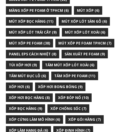
MÀNG XỐP PE FOAM Ở TPHCM
(6)
MÚT XỐP
(6)
MÚT XỐP BỌC HÀNG
(11)
MÚT XỐP LÓT SÀN GỖ
(6)
MÚT XỐP LÓT TRÁI CÂY
(9)
MÚT XỐP LÓT XOÀI
(6)
MÚT XỐP PE FOAM
(38)
MÚT XỐP PE FOAM TPHCM
(7)
PANEL EPS CÁCH NHIỆT
(8)
SẢN XUẤT PE FOAM
(9)
TÚI XỐP HƠI
(9)
TẤM MÚT XỐP LÓT XOÀI
(6)
TẤM MÚT ĐỤC LỖ
(6)
TẤM XỐP PE FOAM
(11)
XỐP HƠI
(6)
XỐP HƠI BONG BÓNG
(9)
XỐP HƠI BỌC HÀNG
(8)
XỐP BÓP NỔ
(10)
XỐP BỌC HÀNG
(9)
XỐP CHỐNG SỐC
(7)
XỐP CỨNG LÀM MÔ HÌNH
(6)
XỐP GÓI HÀNG
(7)
XỐP LÀM HANG ĐÁ
(6)
XỐP ĐỊNH HÌNH
(7)