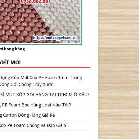
ơi bong bóng
VIẾT MỚI
Dụng Của Mút Xốp PE Foam 1mm Trong
 Đóng Gói Chống Trầy Xước
SỈ MÚT XỐP GÓI HÀNG TẠI TPHCM Ở ĐÂU?
 PE Foam Bọc Hàng Loại Nào Tốt?
g Carton Đóng Hàng Giá Rẻ
Xốp Pe Foam Chống Va Đập Giá Sỉ