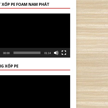
 XỐP PE FOAM NAM PHÁT
00:00
01:14
G XỐP PE