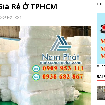
 Giá Rẻ Ở TPHCM
HOT
XỐP HƠI
1
MUA 
BÀI 