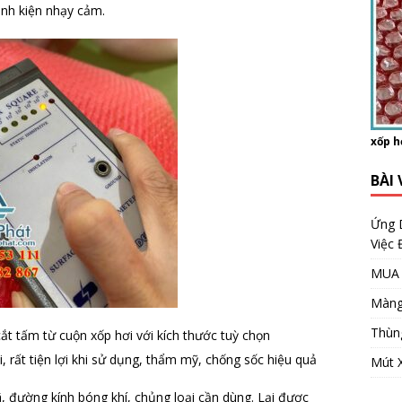
linh kiện nhạy cảm.
xốp h
BÀI 
Ứng 
Việc
MUA 
Màng
Thùn
ắt tấm từ cuộn xốp hơi với kích thước tuỳ chọn
i, rất tiện lợi khi sử dụng, thẩm mỹ, chống sốc hiệu quả
Mút 
 đường kính bóng khí, chủng loại cần dùng. Lại được