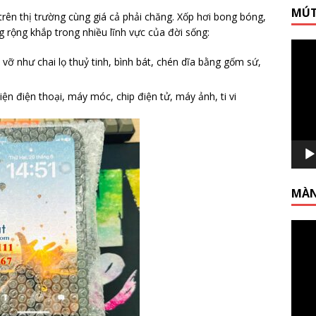
MÚT
trên thị trường cùng giá cả phải chăng. Xốp hơi bong bóng,
 rộng khắp trong nhiều lĩnh vực của đời sống:
Trình
chơi
vỡ như chai lọ thuỷ tinh, bình bát, chén dĩa bằng gốm sứ,
Video
kiện điện thoại, máy móc, chip điện tử, máy ảnh, ti vi
MÀN
Trình
chơi
Video