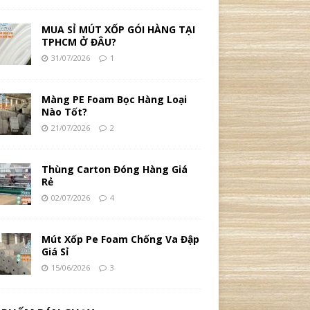
MUA SỈ MÚT XỐP GÓI HÀNG TẠI
TPHCM Ở ĐÂU?
31/07/2026
1
Màng PE Foam Bọc Hàng Loại
Nào Tốt?
21/07/2026
2
Thùng Carton Đóng Hàng Giá
Rẻ
02/07/2026
4
Mút Xốp Pe Foam Chống Va Đập
Giá Sỉ
15/06/2026
3