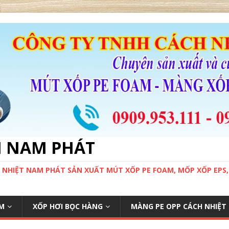
M NAM PHÁT
 NHIỆT NAM PHÁT SẢN XUẤT MÚT XỐP PE FOAM, MỐP XỐP EPS
M
XỐP HƠI BỌC HÀNG
MÀNG PE OPP CÁCH NHIỆT