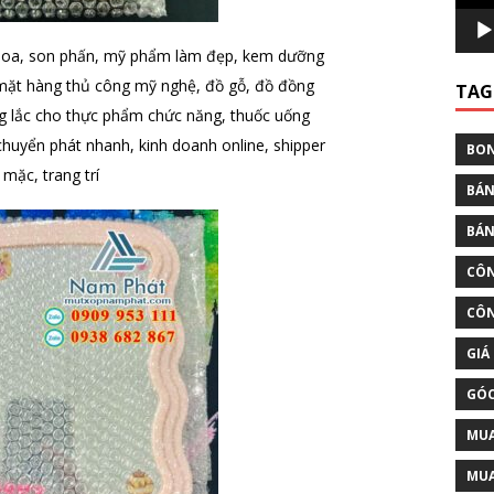
hoa, son phấn, mỹ phẩm làm đẹp, kem dưỡng
mặt hàng thủ công mỹ nghệ, đồ gỗ, đồ đồng
TAG
ung lắc cho thực phẩm chức năng, thuốc uống
chuyển phát nhanh, kinh doanh online, shipper
BON
mặc, trang trí
BÁN
BÁN
CÔN
CÔN
GIÁ
GÓC
MUA
MUA