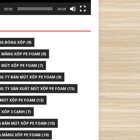
00:00
04:29
G BÓNG XỐP
(9)
 MÀNG XỐP PE FOAM
(9)
 MÚT XỐP PE FOAM
(7)
G TY BÁN MÚT XỐP PE FOAM
(9)
G TY SẢN XUẤT MÚT XỐP PE FOAM
(15)
 MÚT XỐP PE FOAM
(13)
 XỐP 3 CẠNH
(7)
 BÁN MÚT XỐP PE FOAM
(10)
 MÀNG XỐP PE FOAM
(10)