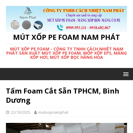
MÚT XỐP PE FOAM NAM PHÁT
MÚT XỐP PE FOAM - CÔNG TY TNHH CÁCH NHIỆT NAM
PHÁT SẢN XUẤT MÚT XỐP PE FOAM, MỐP XỐP EPS, MÀNG
XỐP HƠI, MÚT XỐP BỌC HÀNG HÓA
Tấm Foam Cắt Sẵn TPHCM, Bình
Dương
22/10/2025
mutxopnamphat