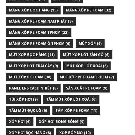
MÀNG XỐP BỌC HÀNG
(15)
MÀNG XỐP PE FOAM
(32)
MÀNG XỐP PE FOAM NAM PHÁT
(8)
MÀNG XỐP PE FOAM TPHCM
(22)
MÀNG XỐP PE FOAM Ở TPHCM
(6)
MÚT XỐP
(6)
MÚT XỐP BỌC HÀNG
(11)
MÚT XỐP LÓT SÀN GỖ
(6)
MÚT XỐP LÓT TRÁI CÂY
(9)
MÚT XỐP LÓT XOÀI
(6)
MÚT XỐP PE FOAM
(38)
MÚT XỐP PE FOAM TPHCM
(7)
PANEL EPS CÁCH NHIỆT
(8)
SẢN XUẤT PE FOAM
(9)
TÚI XỐP HƠI
(9)
TẤM MÚT XỐP LÓT XOÀI
(6)
TẤM MÚT ĐỤC LỖ
(6)
TẤM XỐP PE FOAM
(11)
XỐP HƠI
(6)
XỐP HƠI BONG BÓNG
(9)
XỐP HƠI BỌC HÀNG
(8)
XỐP BÓP NỔ
(10)