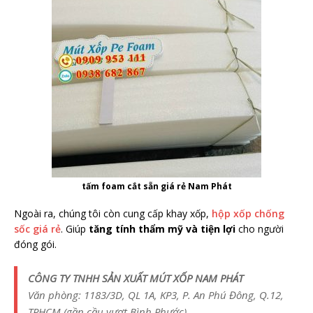
tấm foam cắt sẵn giá rẻ Nam Phát
Ngoài ra, chúng tôi còn cung cấp khay xốp,
hộp xốp chống
sốc giá rẻ
. Giúp
tăng tính thẩm mỹ và tiện lợi
cho người
đóng gói.
CÔNG TY TNHH SẢN XUẤT MÚT XỐP NAM PHÁT
Văn phòng: 1183/3D, QL 1A, KP3, P. An Phú Đông, Q.12,
TPHCM (gần cầu vượt Bình Phước)