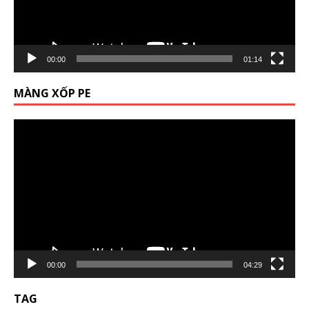
00:00
01:14
MÀNG XỐP PE
Trình
chơi
Video
00:00
04:29
TAG