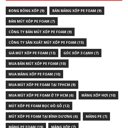
BONG BÓNG XỐP
(9)
BÁN MÀNG XỐP PE FOAM
(9)
BÁN MÚT XỐP PE FOAM
(7)
CÔNG TY BÁN MÚT XỐP PE FOAM
(9)
CÔNG TY SẢN XUẤT MÚT XỐP PE FOAM
(15)
GIÁ MÚT XỐP PE FOAM
(13)
GÓC XỐP 3 CẠNH
(7)
MUA BÁN MÚT XỐP PE FOAM
(10)
MUA MÀNG XỐP PE FOAM
(10)
MUA MÚT XỐP PE FOAM TẠI TPHCM
(9)
MUA MÚT XỐP PE FOAM Ở TP HCM
(6)
MÀNG XỐP HƠI
(10)
MÚT XỐP PE FOAM BỌC ĐỒ GỖ
(12)
MÚT XỐP PE FOAM TẠI BÌNH DƯƠNG
(6)
MÀNG PE
(7)
MÀNG PE FOAM
(19)
MÀNG XỐP
(7)