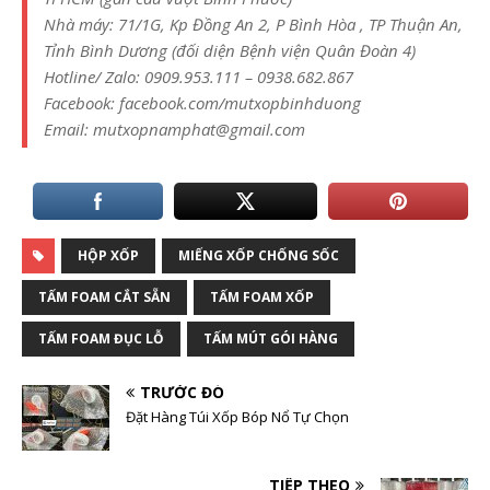
Nhà máy: 71/1G, Kp Đồng An 2, P Bình Hòa , TP Thuận An,
Tỉnh Bình Dương (đối diện Bệnh viện Quân Đoàn 4)
Hotline/ Zalo: 0909.953.111 – 0938.682.867
Facebook: facebook.com/mutxopbinhduong
Email: mutxopnamphat@gmail.com
HỘP XỐP
MIẾNG XỐP CHỐNG SỐC
TẤM FOAM CẮT SẴN
TẤM FOAM XỐP
TẤM FOAM ĐỤC LỖ
TẤM MÚT GÓI HÀNG
TRƯỚC ĐÓ
Đặt Hàng Túi Xốp Bóp Nổ Tự Chọn
TIẾP THEO